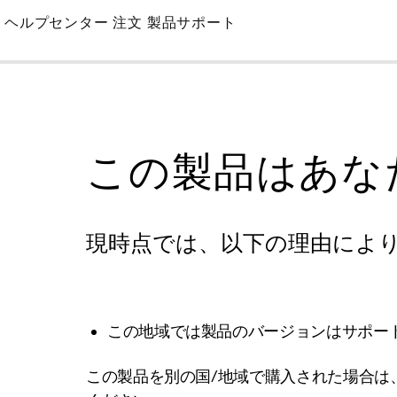
Skip
ヘルプセンター
注文
製品サポート
to
Main
この製品はあな
現時点では、以下の理由によ
この地域では製品のバージョンはサポー
この製品を別の国/地域で購入された場合は