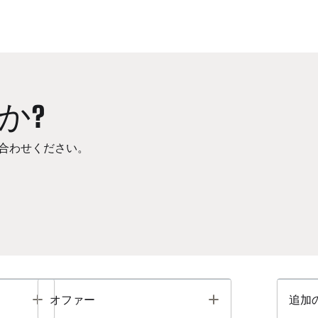
か?
合わせください。
Toggle
Toggle
オファー
追加