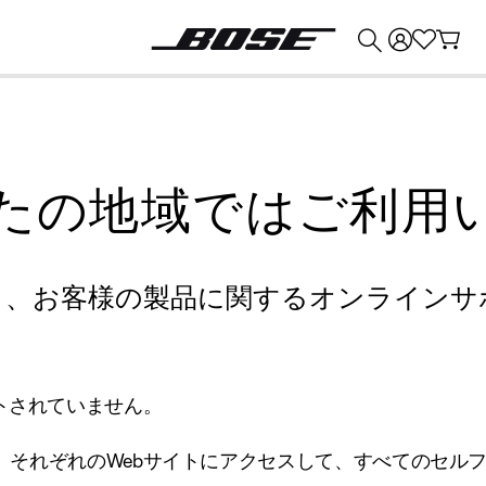
💰
Bose 製品を下取りに出すと最大 ¥30,000 のクレジットを獲得できます。
たの地域ではご利用
り、お客様の製品に関するオンラインサ
トされていません。
、それぞれのWebサイトにアクセスして、すべてのセル