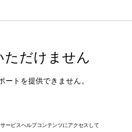
cl
いただけません
ポートを提供できません。
フサービスヘルプコンテンツにアクセスして