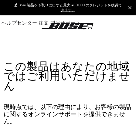
Skip
💰
Bose 製品を下取りに出すと最大 ¥30,000 のクレジットを獲得で
cl
きます。
to
Main
ヘルプセンター
注文
製品サポート
この製品はあなたの地域
ではご利用いただけませ
ん
現時点では、以下の理由により、お客様の製品
に関するオンラインサポートを提供できませ
ん。