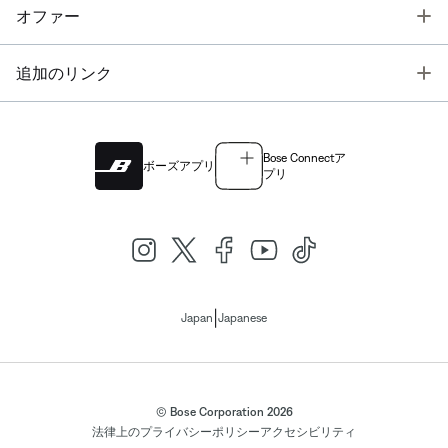
T
オファー
T
追加のリンク
Bose Connectア
ボーズアプリ
プリ
|
Japan
Japanese
© Bose Corporation 2026
法律上の
プライバシーポリシー
アクセシビリティ