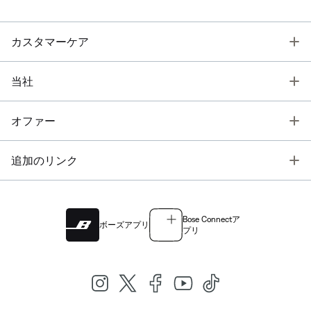
T
カスタマーケア
T
当社
T
オファー
T
追加のリンク
Bose Connectア
ボーズアプリ
プリ