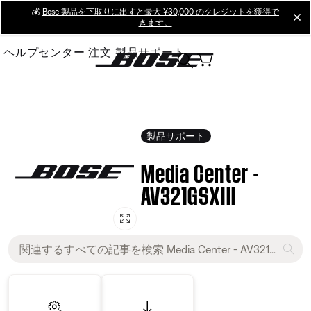
Skip
💰
Bose 製品を下取りに出すと最大 ¥30,000 のクレジットを獲得で
cl
きます。
to
Main
ヘルプセンター
注文
製品サポート
製品サポート
Media Center -
AV321GSXIII