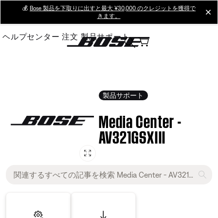
Skip
💰
Bose 製品を下取りに出すと最大 ¥30,000 のクレジットを獲得で
cl
きます。
to
Main
ヘルプセンター
注文
製品サポート
製品サポート
Media Center -
AV321GSXIII