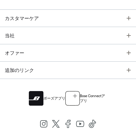
T
カスタマーケア
T
当社
T
オファー
T
追加のリンク
Bose Connectア
ボーズアプリ
プリ