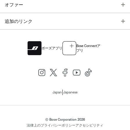
T
オファー
T
追加のリンク
Bose Connectア
ボーズアプリ
プリ
|
Japan
Japanese
© Bose Corporation 2026
法律上の
プライバシーポリシー
アクセシビリティ