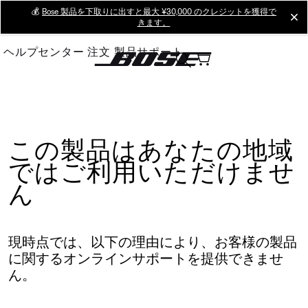
Skip
💰
Bose 製品を下取りに出すと最大 ¥30,000 のクレジットを獲得で
cl
きます。
to
Main
ヘルプセンター
注文
製品サポート
この製品はあなたの地域
ではご利用いただけませ
ん
現時点では、以下の理由により、お客様の製品
に関するオンラインサポートを提供できませ
ん。