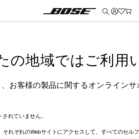
💰
Bose 製品を下取りに出すと最大 ¥30,000 のクレジットを獲得できます。
たの地域ではご利用
り、お客様の製品に関するオンラインサ
トされていません。
、それぞれのWebサイトにアクセスして、すべてのセル