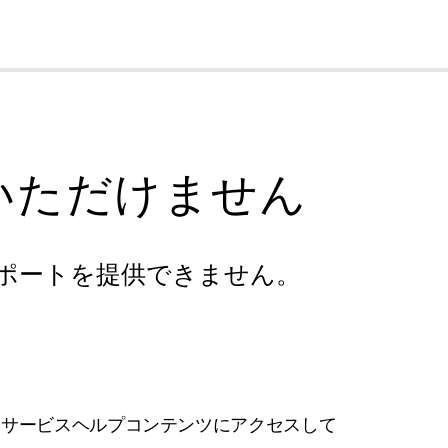
cl
いただけません
ポートを提供できません。
フサービスヘルプコンテンツにアクセスして