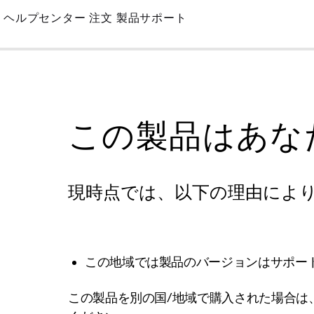
Skip
ヘルプセンター
注文
製品サポート
to
Main
この製品はあな
現時点では、以下の理由によ
この地域では製品のバージョンはサポー
この製品を別の国/地域で購入された場合は