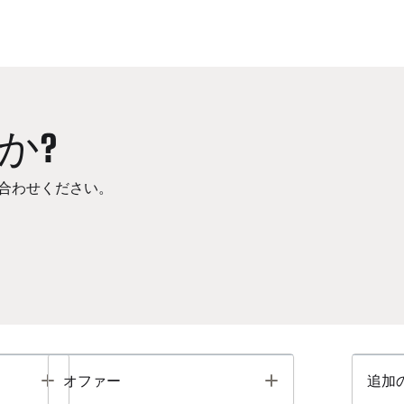
か?
合わせください。
Toggle
Toggle
オファー
追加