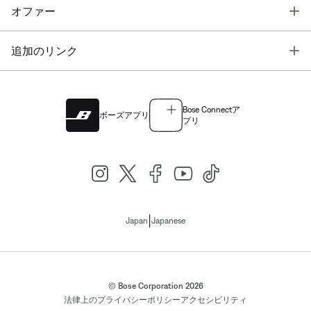
T
オファー
T
追加のリンク
Bose Connectア
ボーズアプリ
プリ
|
Japan
Japanese
© Bose Corporation 2026
法律上の
プライバシーポリシー
アクセシビリティ