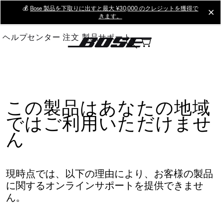
Skip
💰
Bose 製品を下取りに出すと最大 ¥30,000 のクレジットを獲得で
cl
きます。
to
Main
ヘルプセンター
注文
製品サポート
この製品はあなたの地域
ではご利用いただけませ
ん
現時点では、以下の理由により、お客様の製品
に関するオンラインサポートを提供できませ
ん。