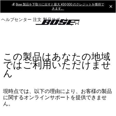
Skip
💰
Bose 製品を下取りに出すと最大 ¥30,000 のクレジットを獲得で
cl
きます。
to
Main
ヘルプセンター
注文
製品サポート
この製品はあなたの地域
ではご利用いただけませ
ん
現時点では、以下の理由により、お客様の製品
に関するオンラインサポートを提供できませ
ん。