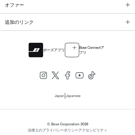
T
オファー
T
追加のリンク
Bose Connectア
ボーズアプリ
プリ
|
Japan
Japanese
© Bose Corporation 2026
法律上の
プライバシーポリシー
アクセシビリティ