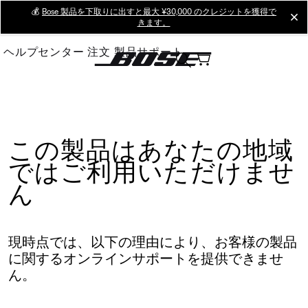
Skip
💰
Bose 製品を下取りに出すと最大 ¥30,000 のクレジットを獲得で
cl
きます。
to
Main
ヘルプセンター
注文
製品サポート
この製品はあなたの地域
ではご利用いただけませ
ん
現時点では、以下の理由により、お客様の製品
に関するオンラインサポートを提供できませ
ん。