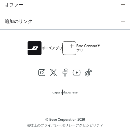
T
オファー
T
追加のリンク
Bose Connectア
ボーズアプリ
プリ
|
Japan
Japanese
© Bose Corporation 2026
法律上の
プライバシーポリシー
アクセシビリティ