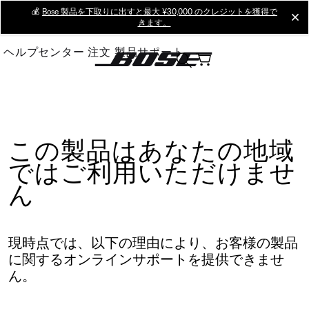
Skip
💰
Bose 製品を下取りに出すと最大 ¥30,000 のクレジットを獲得で
cl
きます。
to
Main
ヘルプセンター
注文
製品サポート
この製品はあなたの地域
ではご利用いただけませ
ん
現時点では、以下の理由により、お客様の製品
に関するオンラインサポートを提供できませ
ん。