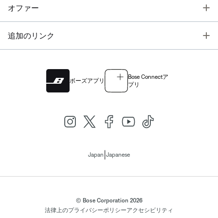
T
オファー
T
追加のリンク
Bose Connectア
ボーズアプリ
プリ
|
Japan
Japanese
© Bose Corporation 2026
法律上の
プライバシーポリシー
アクセシビリティ