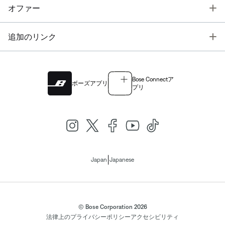
T
オファー
T
追加のリンク
Bose Connectア
ボーズアプリ
プリ
|
Japan
Japanese
© Bose Corporation 2026
法律上の
プライバシーポリシー
アクセシビリティ