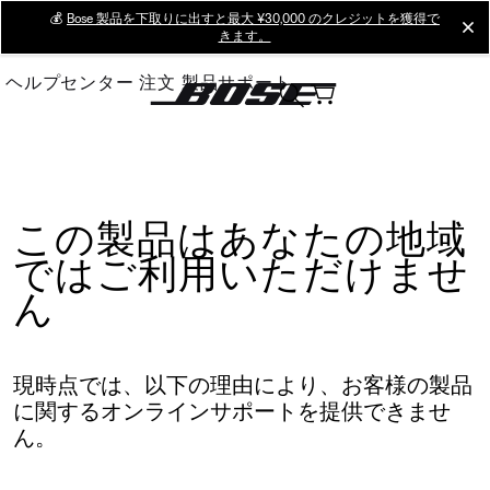
Skip
💰
Bose 製品を下取りに出すと最大 ¥30,000 のクレジットを獲得で
cl
きます。
to
Main
ヘルプセンター
注文
製品サポート
この製品はあなたの地域
ではご利用いただけませ
ん
現時点では、以下の理由により、お客様の製品
に関するオンラインサポートを提供できませ
ん。