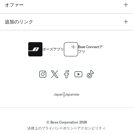
T
オファー
T
追加のリンク
Bose Connectア
ボーズアプリ
プリ
|
Japan
Japanese
© Bose Corporation 2026
法律上の
プライバシーポリシー
アクセシビリティ