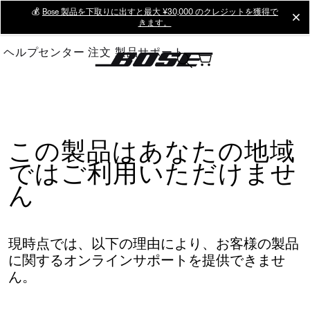
Skip
💰
Bose 製品を下取りに出すと最大 ¥30,000 のクレジットを獲得で
cl
きます。
to
Main
ヘルプセンター
注文
製品サポート
この製品はあなたの地域
ではご利用いただけませ
ん
現時点では、以下の理由により、お客様の製品
に関するオンラインサポートを提供できませ
ん。