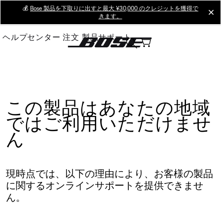
Skip
💰
Bose 製品を下取りに出すと最大 ¥30,000 のクレジットを獲得で
cl
きます。
to
Main
ヘルプセンター
注文
製品サポート
この製品はあなたの地域
ではご利用いただけませ
ん
現時点では、以下の理由により、お客様の製品
に関するオンラインサポートを提供できませ
ん。