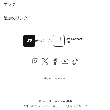
T
オファー
T
追加のリンク
Bose Connectア
ボーズアプリ
プリ
|
Japan
Japanese
© Bose Corporation 2026
法律上の
プライバシーポリシー
アクセシビリティ