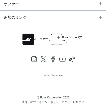
T
オファー
T
追加のリンク
Bose Connectア
ボーズアプリ
プリ
|
Japan
Japanese
© Bose Corporation 2026
法律上の
プライバシーポリシー
アクセシビリティ