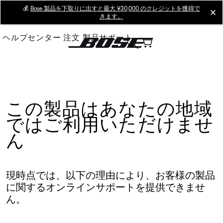
Skip
💰
Bose 製品を下取りに出すと最大 ¥30,000 のクレジットを獲得で
cl
きます。
to
Main
ヘルプセンター
注文
製品サポート
この製品はあなたの地域
ではご利用いただけませ
ん
現時点では、以下の理由により、お客様の製品
に関するオンラインサポートを提供できませ
ん。