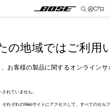
💰
Bose 製品を下取りに出すと最大 ¥30,000 のクレジットを獲得できます。
たの地域ではご利用
り、お客様の製品に関するオンラインサ
トされていません。
、それぞれのWebサイトにアクセスして、すべてのセル