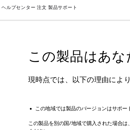
Skip
ヘルプセンター
注文
製品サポート
to
Main
この製品はあな
現時点では、以下の理由によ
この地域では製品のバージョンはサポー
この製品を別の国/地域で購入された場合は