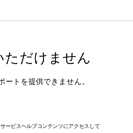
cl
いただけません
ポートを提供できません。
フサービスヘルプコンテンツにアクセスして