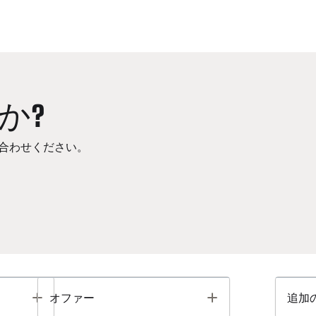
か?
合わせください。
Toggle
Toggle
オファー
追加