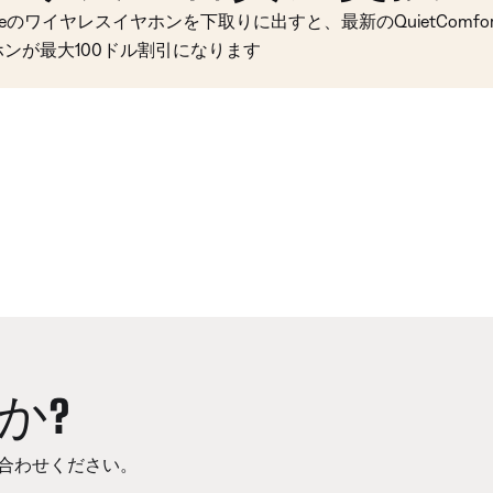
seのワイヤレスイヤホンを下取りに出すと、最新のQuietComfort 
ホンが最大100ドル割引になります
か?
合わせください。