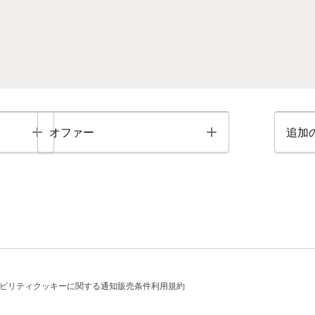
Toggle
Toggle
オファー
追加
ビリティ
クッキーに関する通知
販売条件
利用規約