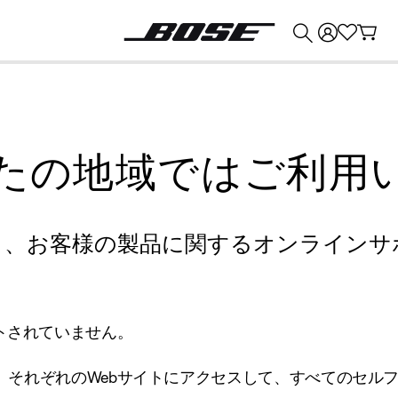
💰
Bose 製品を下取りに出すと最大 ¥30,000 のクレジットを獲得できます。
たの地域ではご利用
り、お客様の製品に関するオンラインサ
トされていません。
、それぞれのWebサイトにアクセスして、すべてのセル