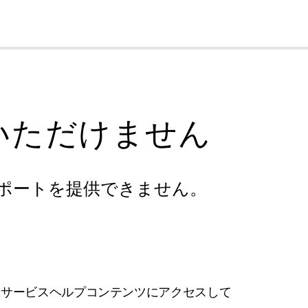
cl
いただけません
ポートを提供できません。
フサービスヘルプコンテンツにアクセスして