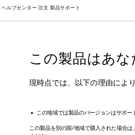
Skip
ヘルプセンター
注文
製品サポート
to
Main
この製品はあな
現時点では、以下の理由によ
この地域では製品のバージョンはサポー
この製品を別の国/地域で購入された場合は