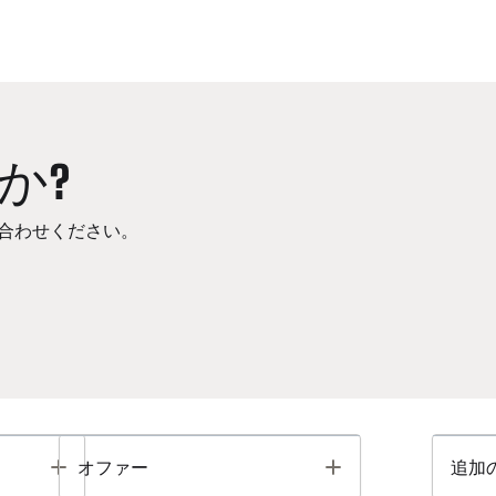
か?
合わせください。
Toggle
Toggle
オファー
追加