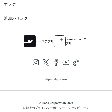
T
オファー
T
追加のリンク
Bose Connectア
ボーズアプリ
プリ
|
Japan
Japanese
© Bose Corporation 2026
法律上の
プライバシーポリシー
アクセシビリティ