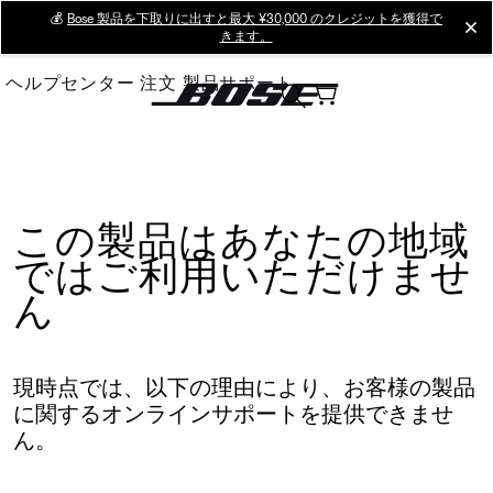
Skip
💰
Bose 製品を下取りに出すと最大 ¥30,000 のクレジットを獲得で
cl
きます。
to
Main
ヘルプセンター
注文
製品サポート
この製品はあなたの地域
ではご利用いただけませ
ん
現時点では、以下の理由により、お客様の製品
に関するオンラインサポートを提供できませ
ん。