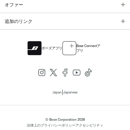
T
オファー
T
追加のリンク
Bose Connectア
ボーズアプリ
プリ
|
Japan
Japanese
© Bose Corporation 2026
法律上の
プライバシーポリシー
アクセシビリティ