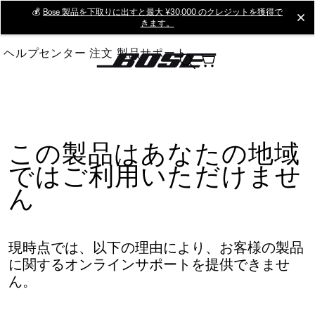
Skip
💰
Bose 製品を下取りに出すと最大 ¥30,000 のクレジットを獲得で
cl
きます。
to
Main
ヘルプセンター
注文
製品サポート
この製品はあなたの地域
ではご利用いただけませ
ん
現時点では、以下の理由により、お客様の製品
に関するオンラインサポートを提供できませ
ん。