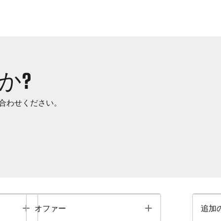
か?
合わせください。
Toggle
Toggle
オファー
追加