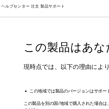
Skip
ヘルプセンター
注文
製品サポート
to
Main
この製品はあな
現時点では、以下の理由によ
この地域では製品のバージョンはサポー
この製品を別の国/地域で購入された場合は