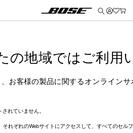
💰
Bose 製品を下取りに出すと最大 ¥30,000 のクレジットを獲得できます。
たの地域ではご利用
り、お客様の製品に関するオンラインサ
トされていません。
、それぞれのWebサイトにアクセスして、すべてのセル