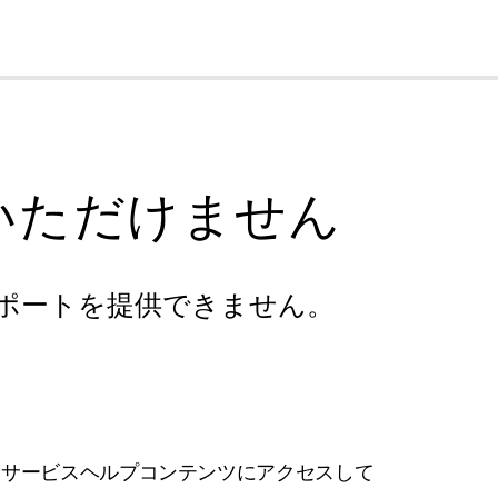
cl
いただけません
ポートを提供できません。
フサービスヘルプコンテンツにアクセスして