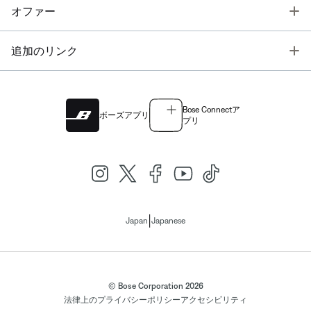
T
オファー
T
追加のリンク
Bose Connectア
ボーズアプリ
プリ
|
Japan
Japanese
© Bose Corporation 2026
法律上の
プライバシーポリシー
アクセシビリティ