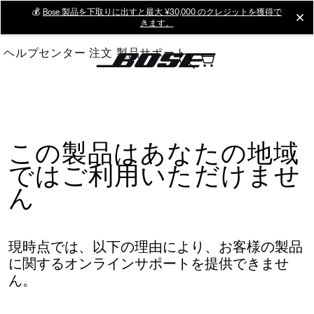
Skip
💰
Bose 製品を下取りに出すと最大 ¥30,000 のクレジットを獲得で
cl
きます。
to
Main
ヘルプセンター
注文
製品サポート
この製品はあなたの地域
ではご利用いただけませ
ん
現時点では、以下の理由により、お客様の製品
に関するオンラインサポートを提供できませ
ん。