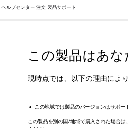
Skip
ヘルプセンター
注文
製品サポート
to
Main
この製品はあな
現時点では、以下の理由によ
この地域では製品のバージョンはサポー
この製品を別の国/地域で購入された場合は