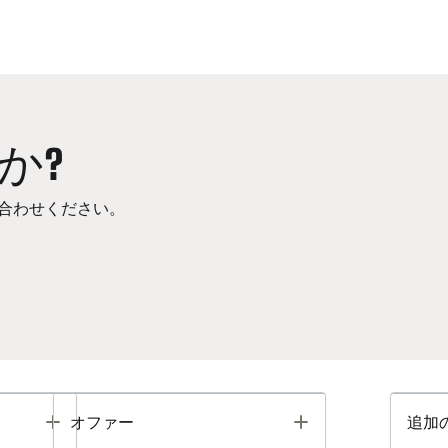
か?
合わせください。
Toggle
Toggle
オファー
追加