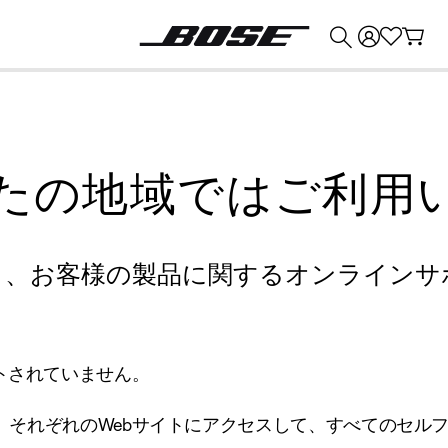
💰
Bose 製品を下取りに出すと最大 ¥30,000 のクレジットを獲得できます。
たの地域ではご利用
り、お客様の製品に関するオンラインサ
トされていません。
、それぞれのWebサイトにアクセスして、すべてのセル