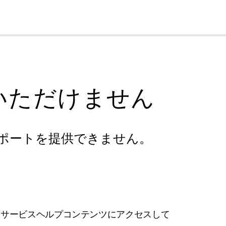
cl
いただけません
ポートを提供できません。
フサービスヘルプコンテンツにアクセスして