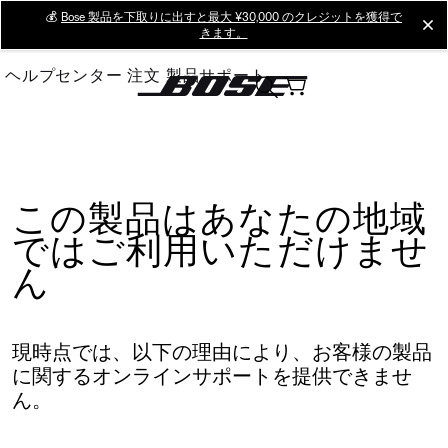
Skip
💰
Bose 製品を下取りに出すと最大 ¥30,000 のクレジットを獲得で
cl
きます。
to
Main
ヘルプセンター
注文
製品サポート
この製品はあなたの地域
ではご利用いただけませ
ん
現時点では、以下の理由により、お客様の製品
に関するオンラインサポートを提供できませ
ん。