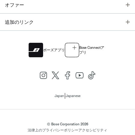
T
オファー
T
追加のリンク
Bose Connectア
ボーズアプリ
プリ
|
Japan
Japanese
© Bose Corporation 2026
法律上の
プライバシーポリシー
アクセシビリティ