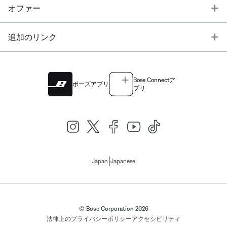
T
オファー
T
追加のリンク
Bose Connectア
ボーズアプリ
プリ
|
Japan
Japanese
© Bose Corporation 2026
法律上の
プライバシーポリシー
アクセシビリティ