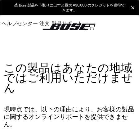
Skip
💰
Bose 製品を下取りに出すと最大 ¥30,000 のクレジットを獲得で
cl
きます。
to
Main
ヘルプセンター
注文
製品サポート
この製品はあなたの地域
ではご利用いただけませ
ん
現時点では、以下の理由により、お客様の製品
に関するオンラインサポートを提供できませ
ん。