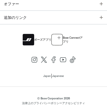
T
オファー
T
追加のリンク
Bose Connectア
ボーズアプリ
プリ
|
Japan
Japanese
© Bose Corporation 2026
法律上の
プライバシーポリシー
アクセシビリティ