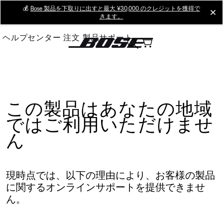
Skip
💰
Bose 製品を下取りに出すと最大 ¥30,000 のクレジットを獲得で
cl
きます。
to
Main
ヘルプセンター
注文
製品サポート
この製品はあなたの地域
ではご利用いただけませ
ん
現時点では、以下の理由により、お客様の製品
に関するオンラインサポートを提供できませ
ん。