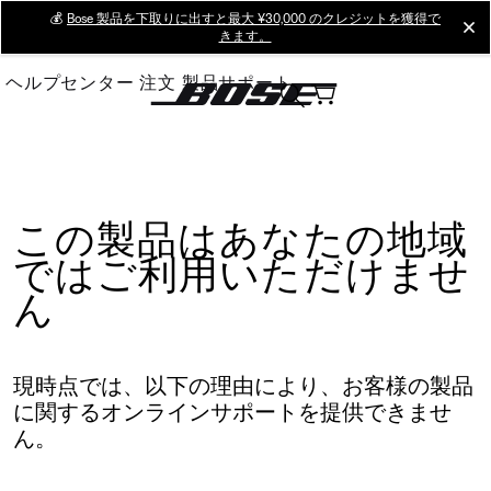
Skip
💰
Bose 製品を下取りに出すと最大 ¥30,000 のクレジットを獲得で
cl
きます。
to
Main
ヘルプセンター
注文
製品サポート
この製品はあなたの地域
ではご利用いただけませ
ん
現時点では、以下の理由により、お客様の製品
に関するオンラインサポートを提供できませ
ん。