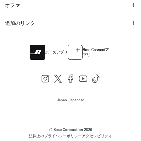
T
オファー
T
追加のリンク
Bose Connectア
ボーズアプリ
プリ
|
Japan
Japanese
© Bose Corporation 2026
法律上の
プライバシーポリシー
アクセシビリティ