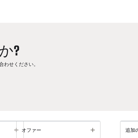
か?
合わせください。
Toggle
Toggle
オファー
追加