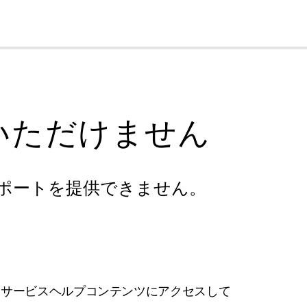
cl
いただけません
ポートを提供できません。
フサービスヘルプコンテンツにアクセスして