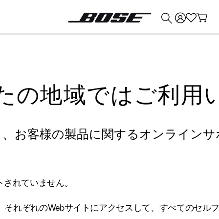
💰
Bose 製品を下取りに出すと最大 ¥30,000 のクレジットを獲得できます。
たの地域ではご利用
り、お客様の製品に関するオンラインサ
トされていません。
、それぞれのWebサイトにアクセスして、すべてのセル