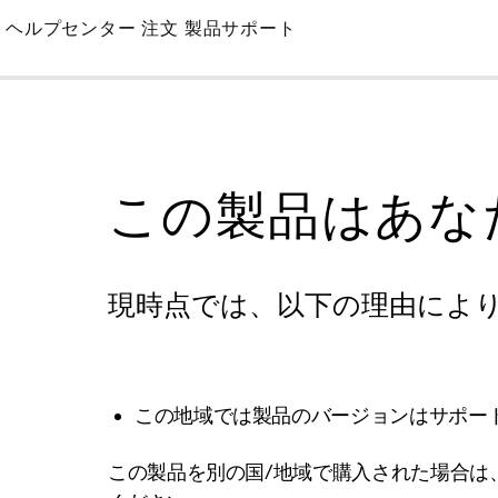
Skip
ヘルプセンター
注文
製品サポート
to
Main
この製品はあな
現時点では、以下の理由によ
この地域では製品のバージョンはサポー
この製品を別の国/地域で購入された場合は