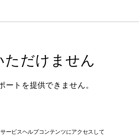
cl
いただけません
ポートを提供できません。
フサービスヘルプコンテンツにアクセスして