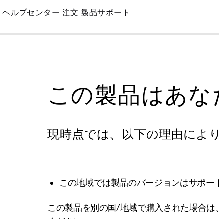
Skip
ヘルプセンター
注文
製品サポート
to
Main
この製品はあな
現時点では、以下の理由によ
この地域では製品のバージョンはサポー
この製品を別の国/地域で購入された場合は