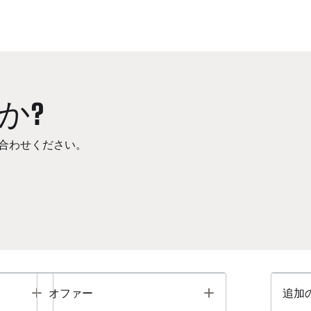
か?
合わせください。
Toggle
Toggle
オファー
追加