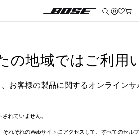
💰
Bose 製品を下取りに出すと最大 ¥30,000 のクレジットを獲得できます。
たの地域ではご利用
り、お客様の製品に関するオンラインサ
トされていません。
、それぞれのWebサイトにアクセスして、すべてのセル