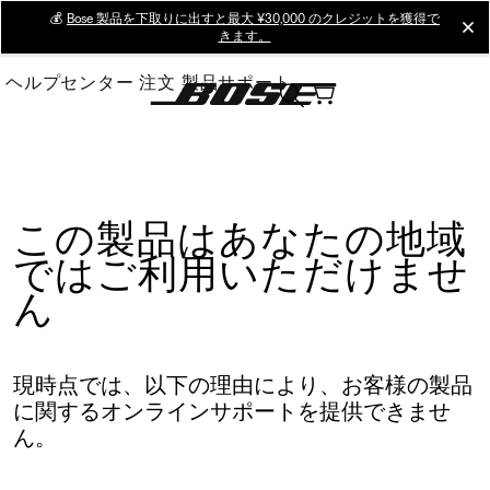
Skip
💰
Bose 製品を下取りに出すと最大 ¥30,000 のクレジットを獲得で
cl
きます。
to
Main
ヘルプセンター
注文
製品サポート
この製品はあなたの地域
ではご利用いただけませ
ん
現時点では、以下の理由により、お客様の製品
に関するオンラインサポートを提供できませ
ん。