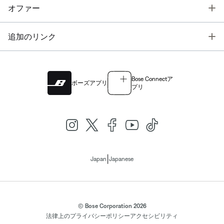
T
オファー
T
追加のリンク
Bose Connectア
ボーズアプリ
プリ
|
Japan
Japanese
© Bose Corporation 2026
法律上の
プライバシーポリシー
アクセシビリティ