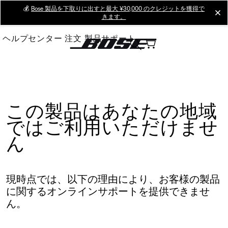
Skip
💰
Bose 製品を下取りに出すと最大 ¥30,000 のクレジットを獲得で
cl
きます。
to
Main
ヘルプセンター
注文
製品サポート
この製品はあなたの地域
ではご利用いただけませ
ん
現時点では、以下の理由により、お客様の製品
に関するオンラインサポートを提供できませ
ん。