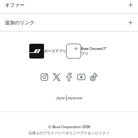
T
オファー
T
追加のリンク
Bose Connectア
ボーズアプリ
プリ
|
Japan
Japanese
© Bose Corporation 2026
法律上の
プライバシーポリシー
アクセシビリティ