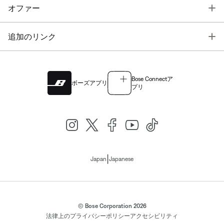
T
オファー
T
追加のリンク
Bose Connectア
ボーズアプリ
プリ
|
Japan
Japanese
© Bose Corporation 2026
法律上の
プライバシーポリシー
アクセシビリティ