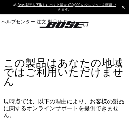
Skip
💰
Bose 製品を下取りに出すと最大 ¥30,000 のクレジットを獲得で
cl
きます。
to
Main
ヘルプセンター
注文
製品サポート
この製品はあなたの地域
ではご利用いただけませ
ん
現時点では、以下の理由により、お客様の製品
に関するオンラインサポートを提供できませ
ん。