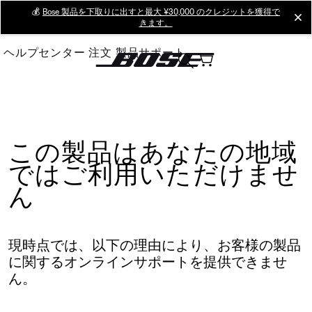
Skip
💰
Bose 製品を下取りに出すと最大 ¥30,000 のクレジットを獲得で
cl
きます。
to
Main
ヘルプセンター
注文
製品サポート
この製品はあなたの地域
ではご利用いただけませ
ん
現時点では、以下の理由により、お客様の製品
に関するオンラインサポートを提供できませ
ん。