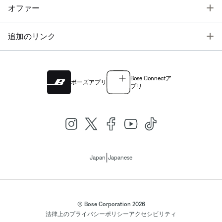
T
オファー
T
追加のリンク
Bose Connectア
ボーズアプリ
プリ
|
Japan
Japanese
© Bose Corporation 2026
法律上の
プライバシーポリシー
アクセシビリティ