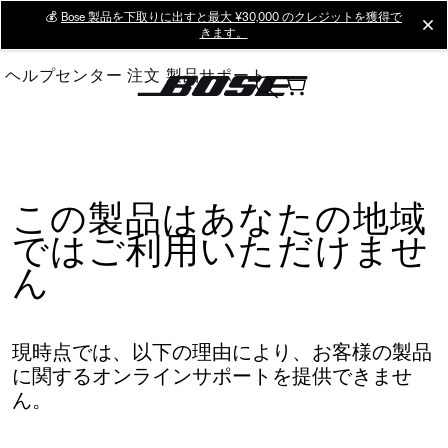
Skip
💰
Bose 製品を下取りに出すと最大 ¥30,000 のクレジットを獲得で
cl
きます。
to
Main
ヘルプセンター
注文
製品サポート
この製品はあなたの地域
ではご利用いただけませ
ん
現時点では、以下の理由により、お客様の製品
に関するオンラインサポートを提供できませ
ん。