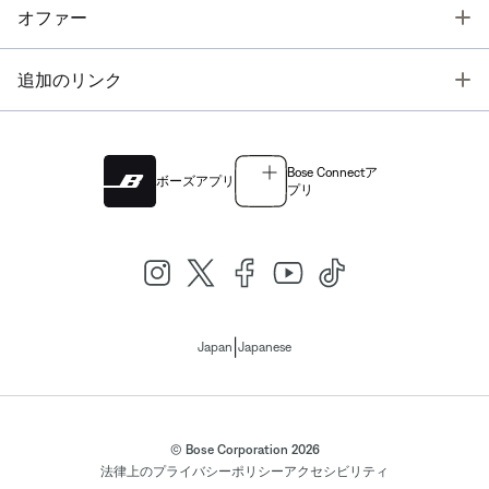
T
オファー
T
追加のリンク
Bose Connectア
ボーズアプリ
プリ
|
Japan
Japanese
© Bose Corporation 2026
法律上の
プライバシーポリシー
アクセシビリティ