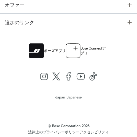
T
オファー
T
追加のリンク
Bose Connectア
ボーズアプリ
プリ
|
Japan
Japanese
© Bose Corporation 2026
法律上の
プライバシーポリシー
アクセシビリティ