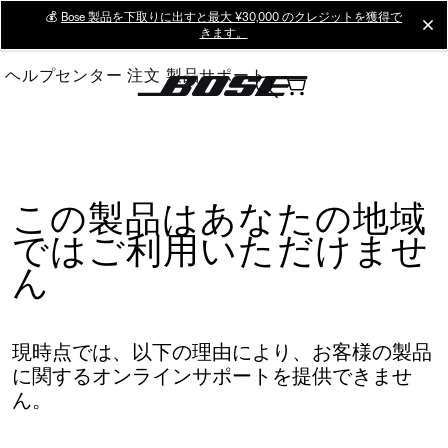
Skip
💰
Bose 製品を下取りに出すと最大 ¥30,000 のクレジットを獲得で
cl
きます。
to
Main
ヘルプセンター
注文
製品サポート
この製品はあなたの地域
ではご利用いただけませ
ん
現時点では、以下の理由により、お客様の製品
に関するオンラインサポートを提供できませ
ん。