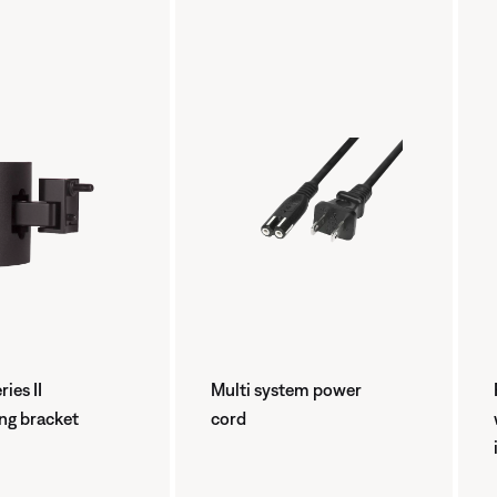
ies II
Multi system power
ing bracket
cord