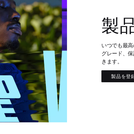
製
いつでも最高
グレード、保
きます。
製品を登