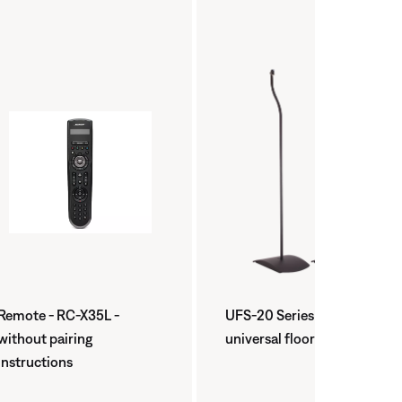
Remote - RC-X35L -
UFS-20 Series II
without pairing
universal floorstands
instructions