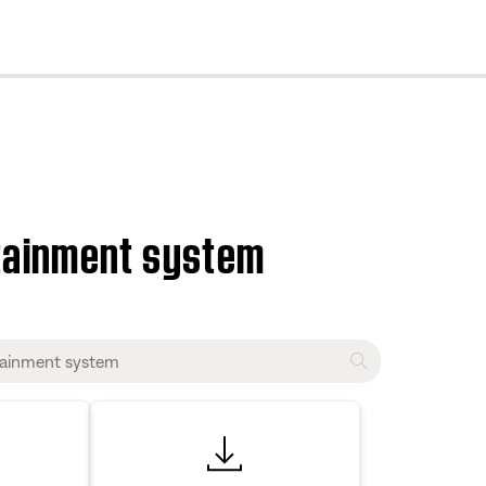
cl
tainment system