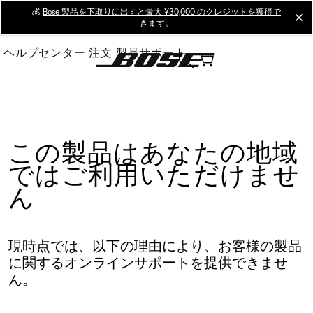
Skip
💰
Bose 製品を下取りに出すと最大 ¥30,000 のクレジットを獲得で
cl
きます。
to
Main
ヘルプセンター
注文
製品サポート
この製品はあなたの地域
ではご利用いただけませ
ん
現時点では、以下の理由により、お客様の製品
に関するオンラインサポートを提供できませ
ん。