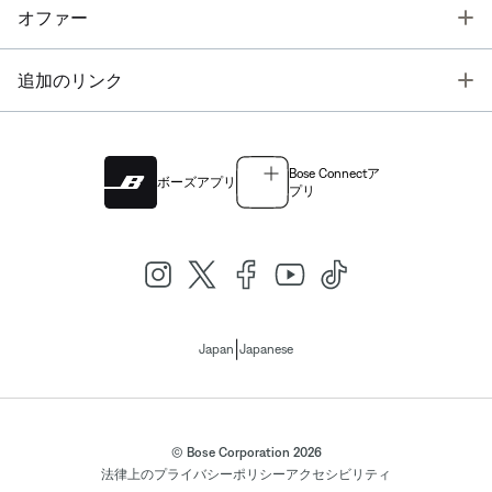
T
オファー
T
追加のリンク
Bose Connectア
ボーズアプリ
プリ
|
Japan
Japanese
© Bose Corporation 2026
法律上の
プライバシーポリシー
アクセシビリティ