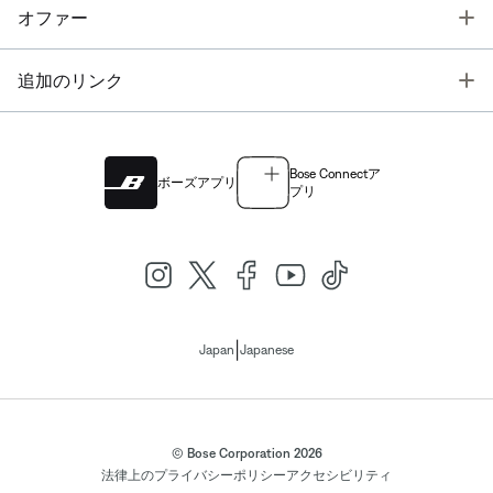
T
オファー
T
追加のリンク
Bose Connectア
ボーズアプリ
プリ
|
Japan
Japanese
© Bose Corporation 2026
法律上の
プライバシーポリシー
アクセシビリティ