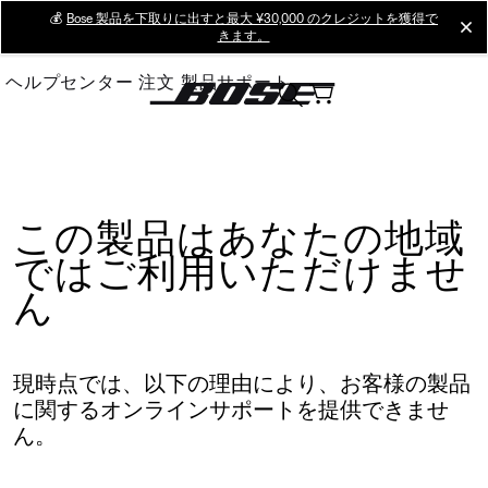
Skip
💰
Bose 製品を下取りに出すと最大 ¥30,000 のクレジットを獲得で
cl
きます。
to
Main
ヘルプセンター
注文
製品サポート
この製品はあなたの地域
ではご利用いただけませ
ん
現時点では、以下の理由により、お客様の製品
に関するオンラインサポートを提供できませ
ん。