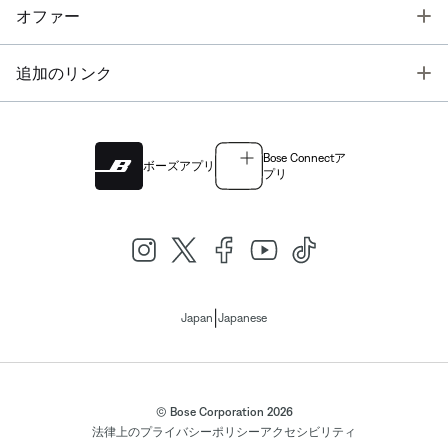
T
オファー
T
追加のリンク
Bose Connectア
ボーズアプリ
プリ
|
Japan
Japanese
© Bose Corporation 2026
法律上の
プライバシーポリシー
アクセシビリティ