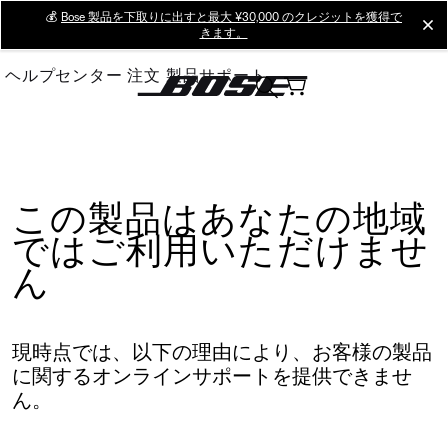
Skip
💰
Bose 製品を下取りに出すと最大 ¥30,000 のクレジットを獲得で
cl
きます。
to
Main
ヘルプセンター
注文
製品サポート
この製品はあなたの地域
ではご利用いただけませ
ん
現時点では、以下の理由により、お客様の製品
に関するオンラインサポートを提供できませ
ん。