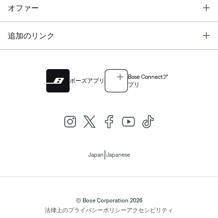
T
オファー
T
追加のリンク
Bose Connectア
ボーズアプリ
プリ
|
Japan
Japanese
© Bose Corporation 2026
法律上の
プライバシーポリシー
アクセシビリティ