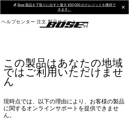
Skip
💰
Bose 製品を下取りに出すと最大 ¥30,000 のクレジットを獲得で
cl
きます。
to
Main
ヘルプセンター
注文
製品サポート
この製品はあなたの地域
ではご利用いただけませ
ん
現時点では、以下の理由により、お客様の製品
に関するオンラインサポートを提供できませ
ん。