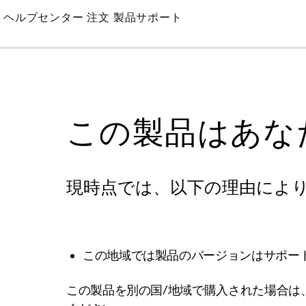
Skip
ヘルプセンター
注文
製品サポート
to
Main
この製品はあな
現時点では、以下の理由によ
この地域では製品のバージョンはサポー
この製品を別の国/地域で購入された場合は