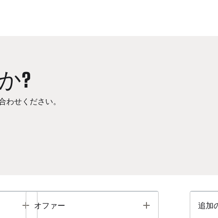
か?
合わせください。
Toggle
Toggle
オファー
追加