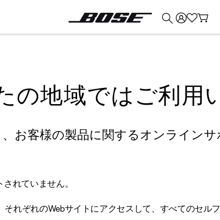
💰
Bose 製品を下取りに出すと最大 ¥30,000 のクレジットを獲得できます。
たの地域ではご利用
り、お客様の製品に関するオンラインサ
トされていません。
、それぞれのWebサイトにアクセスして、すべてのセル