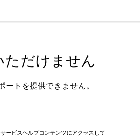
cl
いただけません
ポートを提供できません。
フサービスヘルプコンテンツにアクセスして