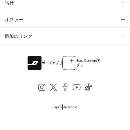
T
当社
T
オファー
T
追加のリンク
Bose Connectア
ボーズアプリ
プリ
|
Japan
Japanese