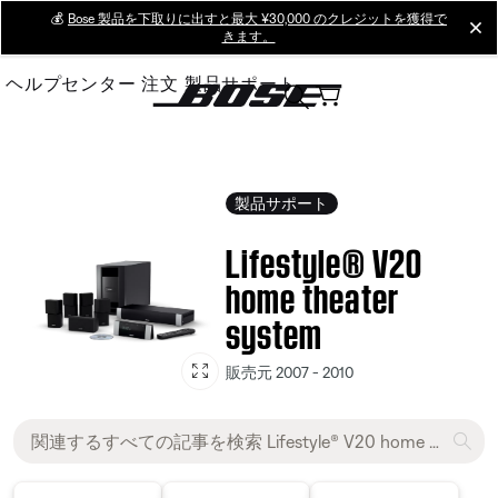
Skip
💰
Bose 製品を下取りに出すと最大 ¥30,000 のクレジットを獲得で
cl
きます。
to
Main
ヘルプセンター
注文
製品サポート
製品サポート
Lifestyle® V20
home theater
system
販売元 2007 - 2010