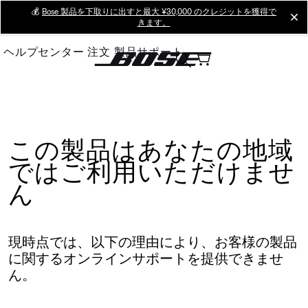
Skip
💰
Bose 製品を下取りに出すと最大 ¥30,000 のクレジットを獲得で
cl
きます。
to
Main
ヘルプセンター
注文
製品サポート
この製品はあなたの地域
ではご利用いただけませ
ん
現時点では、以下の理由により、お客様の製品
に関するオンラインサポートを提供できませ
ん。