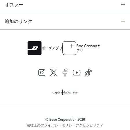
T
オファー
T
追加のリンク
Bose Connectア
ボーズアプリ
プリ
|
Japan
Japanese
© Bose Corporation 2026
法律上の
プライバシーポリシー
アクセシビリティ