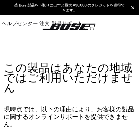
Skip
💰
Bose 製品を下取りに出すと最大 ¥30,000 のクレジットを獲得で
cl
きます。
to
Main
ヘルプセンター
注文
製品サポート
この製品はあなたの地域
ではご利用いただけませ
ん
現時点では、以下の理由により、お客様の製品
に関するオンラインサポートを提供できませ
ん。