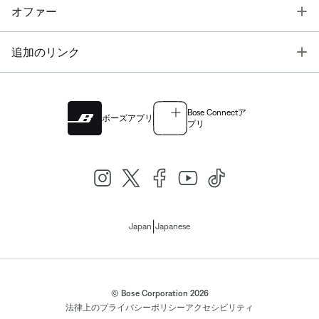
T
オファー
T
追加のリンク
Bose Connectア
ボーズアプリ
プリ
|
Japan
Japanese
© Bose Corporation 2026
法律上の
プライバシーポリシー
アクセシビリティ