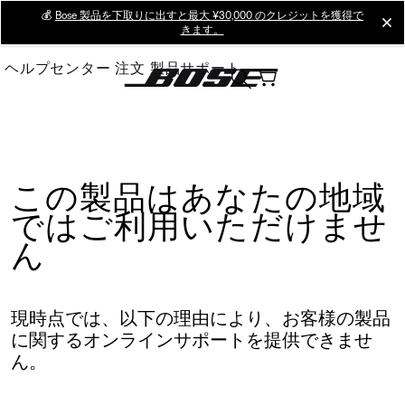
Skip
💰
Bose 製品を下取りに出すと最大 ¥30,000 のクレジットを獲得で
cl
きます。
to
Main
ヘルプセンター
注文
製品サポート
この製品はあなたの地域
ではご利用いただけませ
ん
現時点では、以下の理由により、お客様の製品
に関するオンラインサポートを提供できませ
ん。