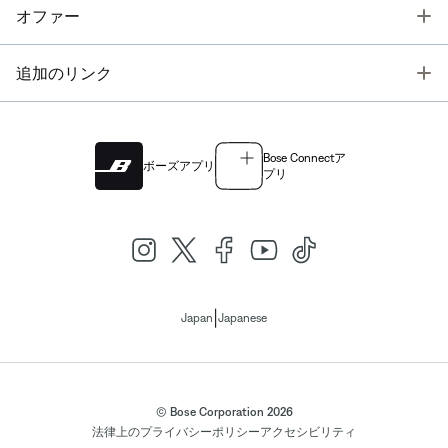
T
オファー
T
追加のリンク
Bose Connectア
ボーズアプリ
プリ
|
Japan
Japanese
© Bose Corporation 2026
法律上の
プライバシーポリシー
アクセシビリティ