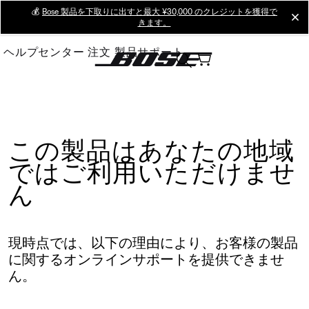
Skip
💰
Bose 製品を下取りに出すと最大 ¥30,000 のクレジットを獲得で
cl
きます。
to
Main
ヘルプセンター
注文
製品サポート
この製品はあなたの地域
ではご利用いただけませ
ん
現時点では、以下の理由により、お客様の製品
に関するオンラインサポートを提供できませ
ん。