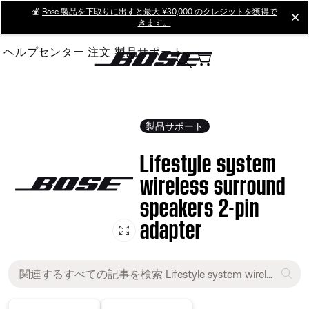
Skip
💰
Bose 製品を下取りに出すと最大 ¥30,000 のクレジットを獲得で
cl
きます。
to
Main
ヘルプセンター
注文
製品サポート
製品サポート
Lifestyle system
wireless surround
speakers 2-pin
adapter