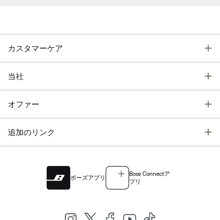
T
カスタマーケア
T
当社
T
オファー
T
追加のリンク
Bose Connectア
ボーズアプリ
プリ