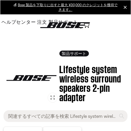
Skip
💰
Bose 製品を下取りに出すと最大 ¥30,000 のクレジットを獲得で
cl
きます。
to
Main
ヘルプセンター
注文
製品サポート
製品サポート
Lifestyle system
wireless surround
speakers 2-pin
adapter