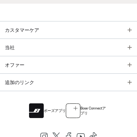
T
カスタマーケア
T
当社
T
オファー
T
追加のリンク
Bose Connectア
ボーズアプリ
プリ