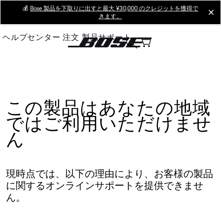
Skip
💰
Bose 製品を下取りに出すと最大 ¥30,000 のクレジットを獲得で
cl
きます。
to
Main
ヘルプセンター
注文
製品サポート
この製品はあなたの地域
ではご利用いただけませ
ん
現時点では、以下の理由により、お客様の製品
に関するオンラインサポートを提供できませ
ん。