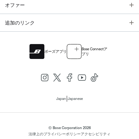
T
オファー
T
追加のリンク
Bose Connectア
ボーズアプリ
プリ
|
Japan
Japanese
© Bose Corporation 2026
法律上の
プライバシーポリシー
アクセシビリティ