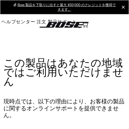
Skip
💰
Bose 製品を下取りに出すと最大 ¥30,000 のクレジットを獲得で
cl
きます。
to
Main
ヘルプセンター
注文
製品サポート
この製品はあなたの地域
ではご利用いただけませ
ん
現時点では、以下の理由により、お客様の製品
に関するオンラインサポートを提供できませ
ん。