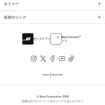
T
オファー
T
追加のリンク
Bose Connectア
ボーズアプリ
プリ
|
Japan
Japanese
© Bose Corporation 2026
法律上の
プライバシーポリシー
アクセシビリティ