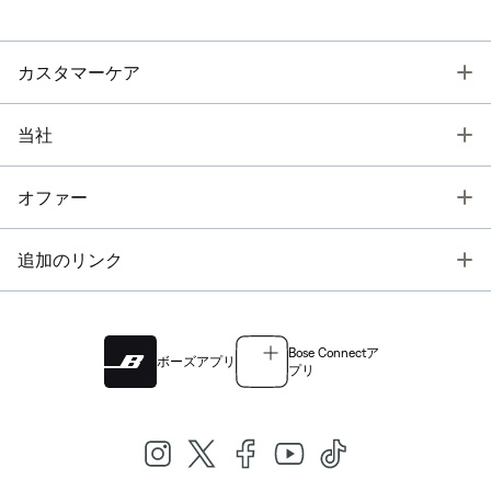
T
カスタマーケア
T
当社
T
オファー
T
追加のリンク
Bose Connectア
ボーズアプリ
プリ