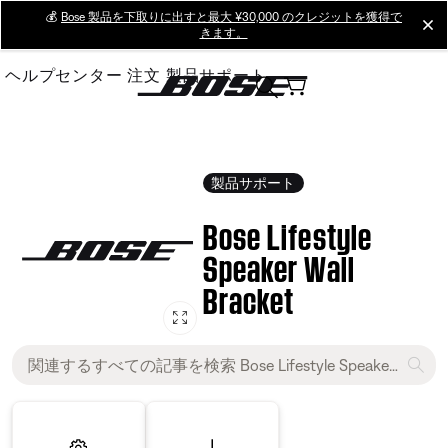
Skip
💰
Bose 製品を下取りに出すと最大 ¥30,000 のクレジットを獲得で
cl
きます。
to
Main
ヘルプセンター
注文
製品サポート
製品サポート
Bose Lifestyle
Speaker Wall
Bracket